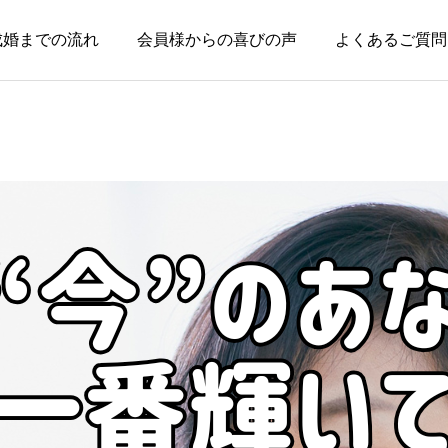
成婚までの流れ
会員様からの喜びの声
よくあるご質問
お知らせ
お知らせ
親のためではなく、自分
本当に大切なのは、話が
の幸せのために婚活して
盛り上がることではなく
いい
安心できること
2026.08.03
2026.07.20