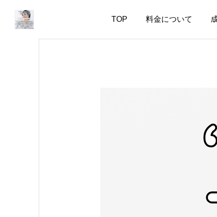
TOP
料金について
お知らせ
お知らせ
婚活で大切なのは、自分
失敗した経験がある人ほ
を飾らない勇気
ど、幸せな結婚に近づけ
る
2026.08.05
2026.08.04