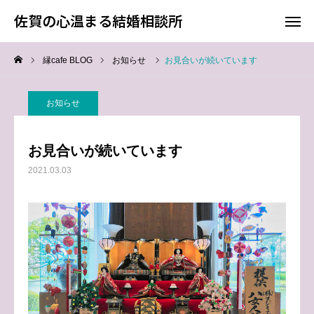
佐賀の心温まる結婚相談所
佐賀の心温まる結婚相談所
縁cafe BLOG
お知らせ
お見合いが続いています
料金
お電話
お知らせ
アクセス
お見合いが続いています
TOP
2021.03.03
料金について
成婚までの流れ
会員様からの喜びの声
よくあるご質問