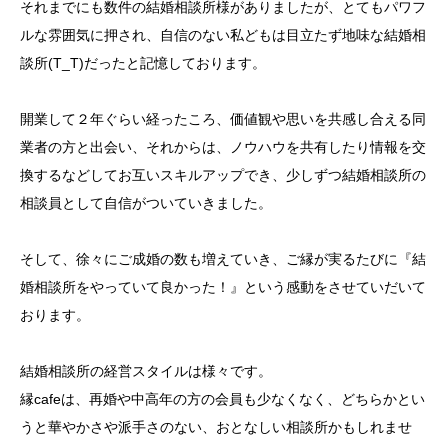
それまでにも数件の結婚相談所様がありましたが、とてもパワフ
ルな雰囲気に押され、自信のない私どもは目立たず地味な結婚相
ブログ
談所(T_T)だったと記憶しております。
お問い合わせ
開業して２年ぐらい経ったころ、価値観や思いを共感し合える同
業者の方と出会い、それからは、ノウハウを共有したり情報を交
換するなどしてお互いスキルアップでき、少しずつ結婚相談所の
相談員として自信がついていきました。
そして、徐々にご成婚の数も増えていき、ご縁が実るたびに『結
婚相談所をやっていて良かった！』という感動をさせていだいて
おります。
結婚相談所の経営スタイルは様々です。
縁cafeは、再婚や中高年の方の会員も少なくなく、どちらかとい
うと華やかさや派手さのない、おとなしい相談所かもしれませ