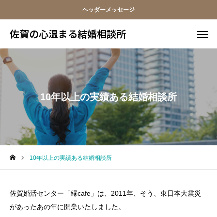
ヘッダーメッセージ
佐賀の心温まる結婚相談所
佐賀の心温まる結婚相談所
料金
お電話
アクセス
10年以上の実績ある結婚相談所
TOP
料金について
10年以上の実績ある結婚相談所
成婚までの流れ
会員様からの喜びの声
佐賀婚活センター「縁cafe」は、2011年、そう、東日本大震災
があったあの年に開業いたしました。
よくあるご質問