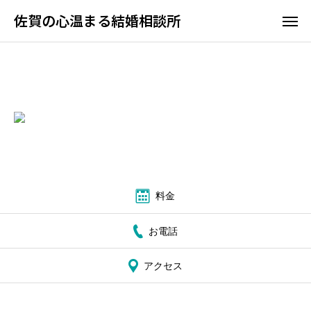
佐賀の心温まる結婚相談所
佐賀の心温まる結婚相談所
料金
お電話
アクセス
TOP
料金
料金について
お電話
成婚までの流れ
アクセス
会員様からの喜びの声
よくあるご質問