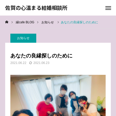
佐賀の心温まる結婚相談所
佐賀の心温まる結婚相談所
縁cafe BLOG
お知らせ
あなたの良縁探しのために
料金
お電話
お知らせ
アクセス
あなたの良縁探しのために
TOP
2021.06.22
2021.06.23
料金について
成婚までの流れ
会員様からの喜びの声
よくあるご質問