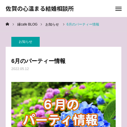
佐賀の心温まる結婚相談所
佐賀の心温まる結婚相談所
縁cafe BLOG
お知らせ
6月のパーティー情報
料金
お電話
お知らせ
アクセス
6月のパーティー情報
TOP
2022.05.12
料金について
成婚までの流れ
会員様からの喜びの声
よくあるご質問