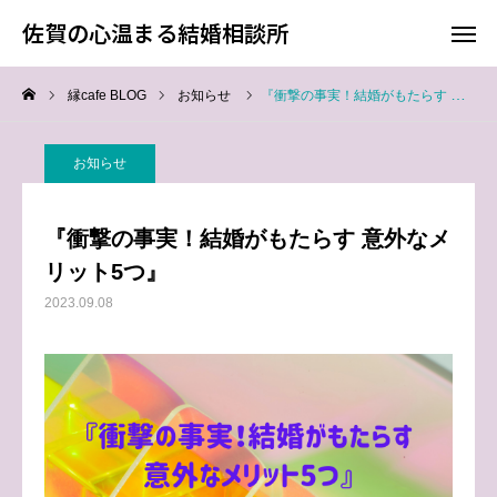
佐賀の心温まる結婚相談所
佐賀の心温まる結婚相談所
縁cafe BLOG
お知らせ
『衝撃の事実！結婚がもたらす 意外なメリット5つ』
料金
お電話
お知らせ
アクセス
『衝撃の事実！結婚がもたらす 意外なメ
TOP
リット5つ』
2023.09.08
料金について
成婚までの流れ
会員様からの喜びの声
よくあるご質問