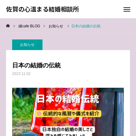
佐賀の心温まる結婚相談所
佐賀の心温まる結婚相談所
縁cafe BLOG
お知らせ
日本の結婚の伝統
料金
お電話
お知らせ
アクセス
日本の結婚の伝統
TOP
2023.11.02
料金について
成婚までの流れ
会員様からの喜びの声
よくあるご質問