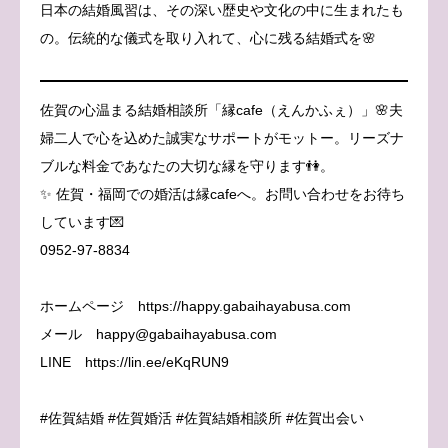
日本の結婚風習は、その深い歴史や文化の中に生まれたも
の。伝統的な儀式を取り入れて、心に残る結婚式を🌸
佐賀の心温まる結婚相談所「縁cafe（えんかふぇ）」🌸夫
婦二人で心を込めた誠実なサポートがモットー。リーズナ
ブルな料金であなたの大切な縁を守ります👫。
✨ 佐賀・福岡での婚活は縁cafeへ。お問い合わせをお待ち
しています💌
0952-97-8834
ホームページ https://happy.gabaihayabusa.com
メール happy@gabaihayabusa.com
LINE https://lin.ee/eKqRUN9
#佐賀結婚 #佐賀婚活 #佐賀結婚相談所 #佐賀出会い