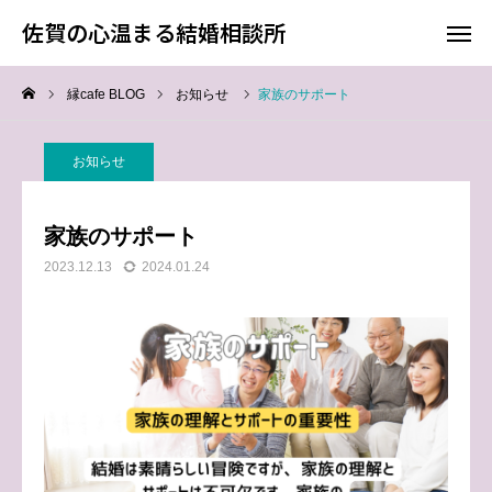
佐賀の心温まる結婚相談所
佐賀の心温まる結婚相談所
縁cafe BLOG
お知らせ
家族のサポート
料金
お電話
お知らせ
アクセス
家族のサポート
TOP
2023.12.13
2024.01.24
料金について
成婚までの流れ
会員様からの喜びの声
よくあるご質問