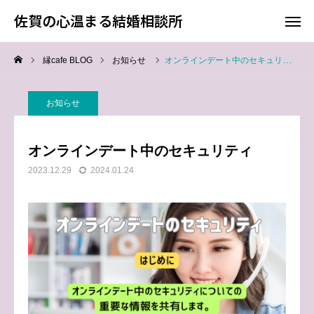
佐賀の心温まる結婚相談所
佐賀の心温まる結婚相談所
縁cafe BLOG
お知らせ
オンラインデート中のセキュリティ
料金
お電話
お知らせ
アクセス
オンラインデート中のセキュリティ
TOP
2023.12.29
2024.01.24
料金について
成婚までの流れ
会員様からの喜びの声
よくあるご質問