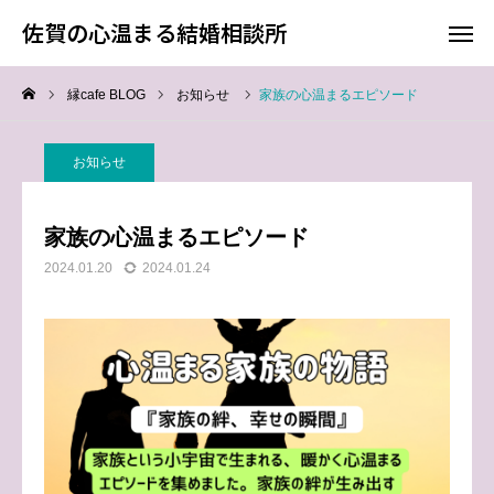
佐賀の心温まる結婚相談所
佐賀の心温まる結婚相談所
縁cafe BLOG
お知らせ
家族の心温まるエピソード
料金
お電話
お知らせ
アクセス
家族の心温まるエピソード
TOP
2024.01.20
2024.01.24
料金について
成婚までの流れ
会員様からの喜びの声
よくあるご質問