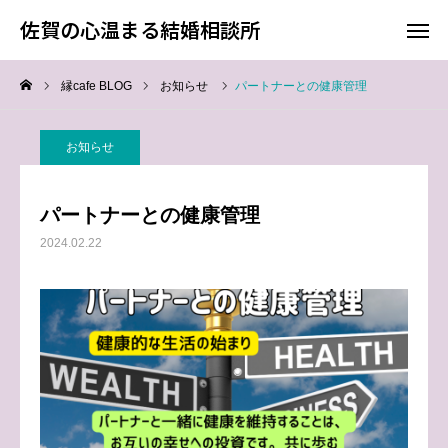
佐賀の心温まる結婚相談所
佐賀の心温まる結婚相談所
縁cafe BLOG
お知らせ
パートナーとの健康管理
料金
お電話
お知らせ
アクセス
パートナーとの健康管理
TOP
2024.02.22
料金について
成婚までの流れ
会員様からの喜びの声
よくあるご質問