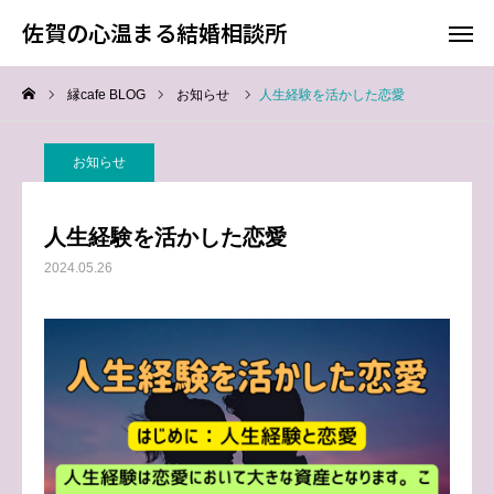
佐賀の心温まる結婚相談所
佐賀の心温まる結婚相談所
縁cafe BLOG
お知らせ
人生経験を活かした恋愛
料金
お電話
お知らせ
アクセス
人生経験を活かした恋愛
TOP
2024.05.26
料金について
成婚までの流れ
会員様からの喜びの声
よくあるご質問