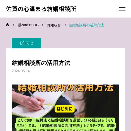
佐賀の心温まる結婚相談所
佐賀の心温まる結婚相談所
縁cafe BLOG
お知らせ
結婚相談所の活用方法
料金
お電話
お知らせ
アクセス
結婚相談所の活用方法
TOP
2024.06.14
料金について
成婚までの流れ
会員様からの喜びの声
よくあるご質問