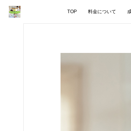
TOP
料金について
お知らせ
お知らせ
婚活で大切なのは、自分
失敗した経験がある人ほ
を飾らない勇気
ど、幸せな結婚に近づけ
る
2026.08.05
2026.08.04