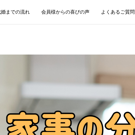
成婚までの流れ
会員様からの喜びの声
よくあるご質問
お知らせ
お知らせ
親のためではなく、自分
本当に大切なのは、話が
の幸せのために婚活して
盛り上がることではなく
いい
安心できること
2026.08.03
2026.07.20