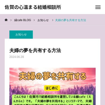
佐賀の心温まる結婚相談所
佐賀の心温まる結婚相談所
縁cafe BLOG
お知らせ
夫婦の夢を共有する方法
料金
お電話
お知らせ
アクセス
夫婦の夢を共有する方法
TOP
2024.06.28
料金について
成婚までの流れ
会員様からの喜びの声
よくあるご質問