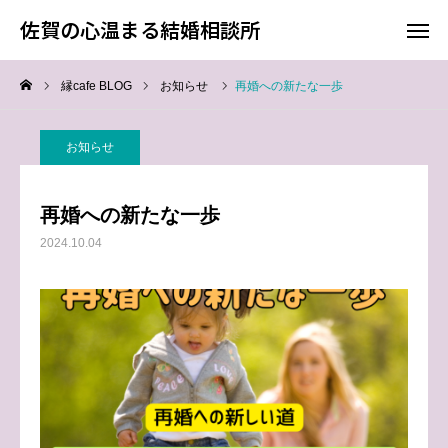
佐賀の心温まる結婚相談所
佐賀の心温まる結婚相談所
縁cafe BLOG
お知らせ
再婚への新たな一歩
料金
お電話
お知らせ
アクセス
再婚への新たな一歩
TOP
2024.10.04
料金について
成婚までの流れ
会員様からの喜びの声
よくあるご質問