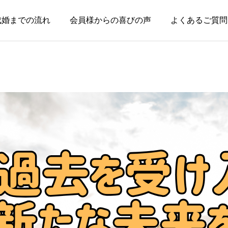
成婚までの流れ
会員様からの喜びの声
よくあるご質問
お知らせ
お知らせ
失敗した経験がある人ほ
親のためではなく、自分
ど、幸せな結婚に近づけ
の幸せのために婚活して
る
いい
2026.08.04
2026.08.03