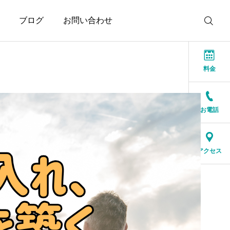
ブログ
お問い合わせ
料金
お電話
お知らせ
お知らせ
本当に大切なのは、話が
結婚相談所に来る人は
アクセス
盛り上がることではなく
特別な人ではありませ
安心できること
2026.07.20
2026.07.17