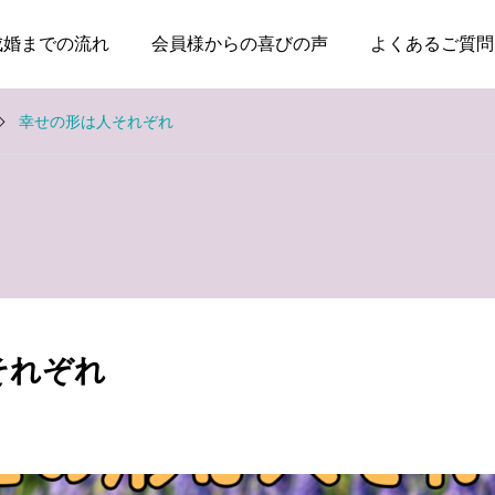
成婚までの流れ
会員様からの喜びの声
よくあるご質問
幸せの形は人それぞれ
お知らせ
お知らせ
失敗した経験がある人ほ
親のためではなく、自分
ど、幸せな結婚に近づけ
の幸せのために婚活して
それぞれ
る
いい
2026.08.04
2026.08.03