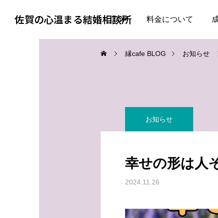
佐賀の心温まる結婚相談所
TOP
料金について
縁cafe BLOG
お知らせ
お知らせ
お知らせ
お知らせ
会話上手より、一緒にい
婚活で大切なのは、自分
て疲れない人
を飾らない勇気
幸せの形は人
2026.08.06
2026.08.05
2024.11.26