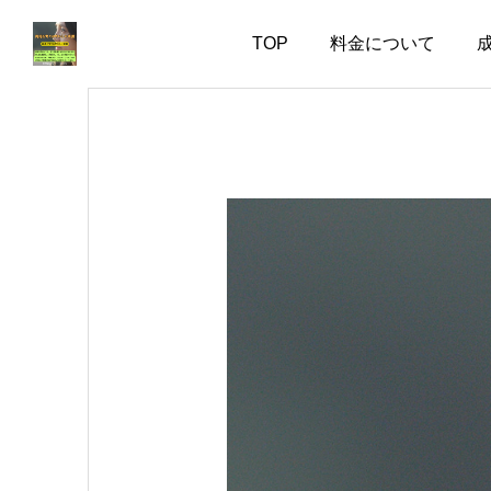
TOP
料金について
お知らせ
お知らせ
会話上手より、一緒にい
婚活で大切なのは、自分
て疲れない人
を飾らない勇気
2026.08.06
2026.08.05