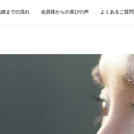
成婚までの流れ
会員様からの喜びの声
よくあるご質問
お知らせ
お知らせ
失敗した経験がある人ほ
親のためではなく、自分
ど、幸せな結婚に近づけ
の幸せのために婚活して
る
いい
2026.08.04
2026.08.03