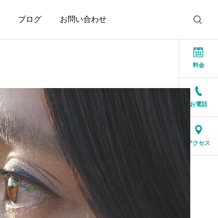
ブログ
お問い合わせ
料金
お電話
お知らせ
お知らせ
本当に大切なのは、話が
結婚相談所に来る人は、
アクセス
盛り上がることではなく
特別な人ではありません
安心できること
2026.07.20
2026.07.17