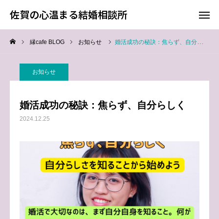
佐賀の心温まる結婚相談所
佐賀の心温まる結婚相談所
縁cafe BLOG
お知らせ
婚活成功の秘訣：焦らず、自分らしく
料金
お電話
お知らせ
アクセス
婚活成功の秘訣：焦らず、自分らしく
TOP
2024.12.25
料金について
成婚までの流れ
会員様からの喜びの声
よくあるご質問