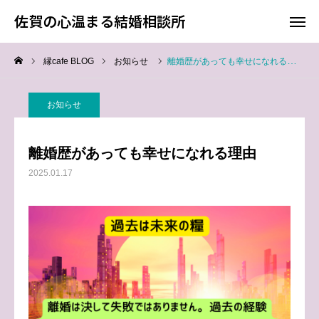
佐賀の心温まる結婚相談所
佐賀の心温まる結婚相談所
縁cafe BLOG
お知らせ
離婚歴があっても幸せになれる理由
料金
お電話
お知らせ
アクセス
離婚歴があっても幸せになれる理由
TOP
2025.01.17
料金について
成婚までの流れ
会員様からの喜びの声
よくあるご質問