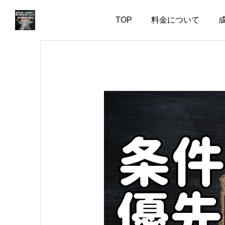
TOP
料金について
お知らせ
お知らせ
婚活で大切なのは、自分
失敗した経験がある人ほ
を飾らない勇気
ど、幸せな結婚に近づけ
る
2026.08.05
2026.08.04