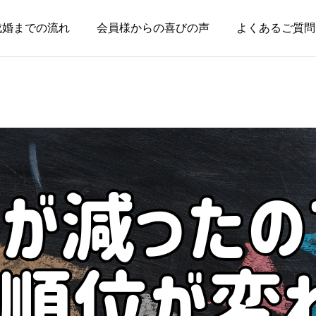
成婚までの流れ
会員様からの喜びの声
よくあるご質問
お知らせ
お知らせ
親のためではなく、自分
本当に大切なのは、話が
の幸せのために婚活して
盛り上がることではなく
いい
安心できること
2026.08.03
2026.07.20