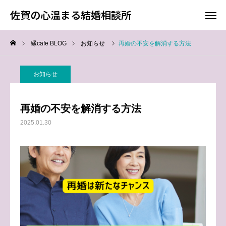
佐賀の心温まる結婚相談所
佐賀の心温まる結婚相談所
縁cafe BLOG
お知らせ
再婚の不安を解消する方法
料金
お電話
お知らせ
アクセス
再婚の不安を解消する方法
TOP
2025.01.30
料金について
成婚までの流れ
会員様からの喜びの声
よくあるご質問