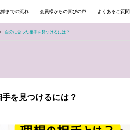
成婚までの流れ
会員様からの喜びの声
よくあるご質問
自分に合った相手を見つけるには？
お知らせ
お知らせ
親のためではなく、自分
本当に大切なのは、話が
の幸せのために婚活して
盛り上がることではなく
相手を見つけるには？
いい
安心できること
2026.08.03
2026.07.20