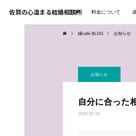
佐賀の心温まる結婚相談所
TOP
料金について
縁cafe BLOG
お知らせ
お知らせ
お知らせ
お知らせ
婚活で大切なのは、自分
失敗した経験がある人ほ
を飾らない勇気
ど、幸せな結婚に近づけ
自分に合った
る
2026.08.05
2026.08.04
2025.02.18