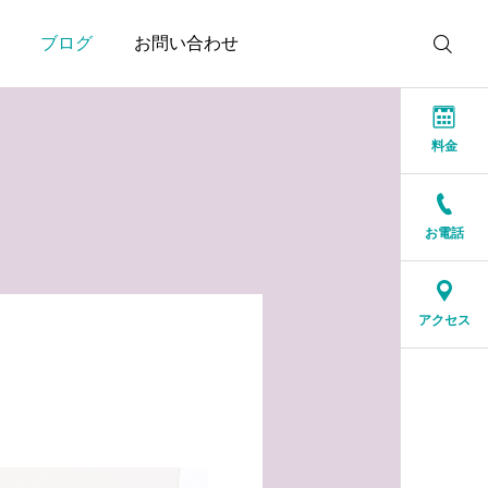
ブログ
お問い合わせ
料金
お電話
お知らせ
お知らせ
結婚相談所に来る人は、
人生の後半だからこそ、
アクセス
特別な人ではありません
一緒に笑える人が大切
2026.07.17
2026.07.16