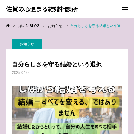
佐賀の心温まる結婚相談所
佐賀の心温まる結婚相談所
縁cafe BLOG
お知らせ
自分らしさを守る結婚という選択
料金
お電話
お知らせ
アクセス
自分らしさを守る結婚という選択
TOP
2025.04.06
料金について
成婚までの流れ
会員様からの喜びの声
よくあるご質問