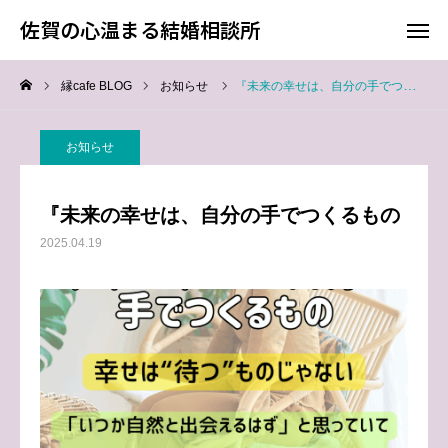
佐賀の心温まる結婚相談所
佐賀の心温まる結婚相談所
縁cafe BLOG
お知らせ
『未来の幸せは、自分の手でつくるもの
料金
お電話
お知らせ
アクセス
『未来の幸せは、自分の手でつくるもの
TOP
2025.04.19
料金について
成婚までの流れ
会員様からの喜びの声
よくあるご質問