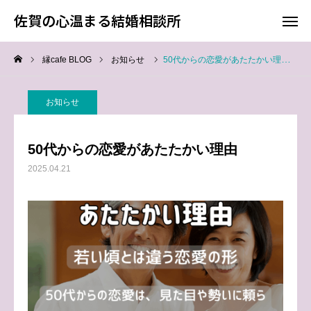
佐賀の心温まる結婚相談所
佐賀の心温まる結婚相談所
縁cafe BLOG
お知らせ
50代からの恋愛があたたかい理由
料金
お電話
お知らせ
アクセス
50代からの恋愛があたたかい理由
TOP
2025.04.21
料金について
成婚までの流れ
会員様からの喜びの声
よくあるご質問