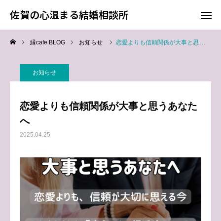
佐賀の心温まる結婚相談所
佐賀の心温まる結婚相談所
縁cafe BLOG
お知らせ
恋愛よりも信頼関係が大事と思うあなたへ
料金
お電話
お知らせ
アクセス
恋愛よりも信頼関係が大事と思うあなた
TOP
へ
2025.04.25
料金について
成婚までの流れ
会員様からの喜びの声
よくあるご質問