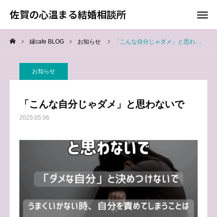
佐賀の心温まる結婚相談所
佐賀の心温まる結婚相談所
縁cafe BLOG
お知らせ
「こんな自分じゃダメ」と思わないで
料金
お電話
お知らせ
アクセス
「こんな自分じゃダメ」と思わないで
TOP
2025.05.06
料金について
成婚までの流れ
会員様からの喜びの声
よくあるご質問