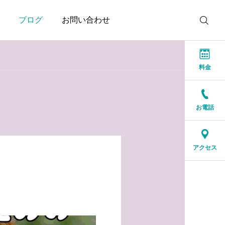
ブログ
お問い合わせ
料金
お電話
お知らせ
お知らせ
本当に大切なのは、話が
結婚相談所に来る人は、
アクセス
盛り上がることではなく
特別な人ではありません
安心できること
2026.07.20
2026.07.17