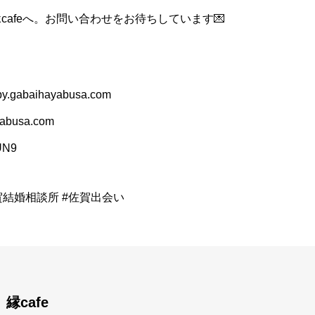
cafeへ。お問い合わせをお待ちしています💌
.gabaihayabusa.com
busa.com
RUN9
賀結婚相談所 #佐賀出会い
縁cafe