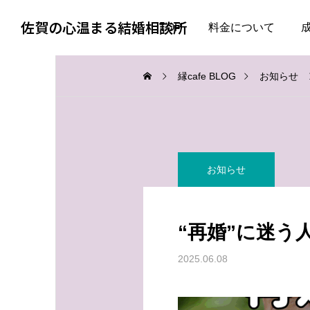
佐賀の心温まる結婚相談所
TOP
料金について
縁cafe BLOG
お知らせ
お知らせ
お知らせ
お知らせ
会話上手より、一緒にい
婚活で大切なのは、自分
て疲れない人
を飾らない勇気
“再婚”に迷う
2026.08.06
2026.08.05
2025.06.08