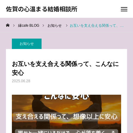
佐賀の心温まる結婚相談所
佐賀の心温まる結婚相談所
縁cafe BLOG
お知らせ
お互いを支え合える関係って、こんなに安心
料金
お電話
お知らせ
アクセス
お互いを支え合える関係って、こんなに
TOP
安心
2025.06.28
料金について
成婚までの流れ
会員様からの喜びの声
よくあるご質問