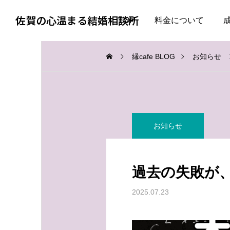
佐賀の心温まる結婚相談所
TOP
料金について
縁cafe BLOG
お知らせ
お知らせ
お知らせ
お知らせ
会話上手より、一緒にい
婚活で大切なのは、自分
て疲れない人
を飾らない勇気
過去の失敗が
2026.08.06
2026.08.05
2025.07.23