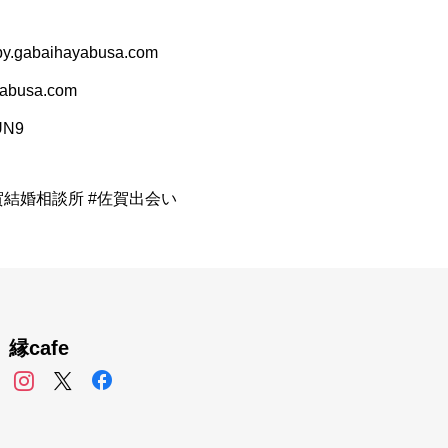
.gabaihayabusa.com
busa.com
RUN9
賀結婚相談所 #佐賀出会い
縁cafe