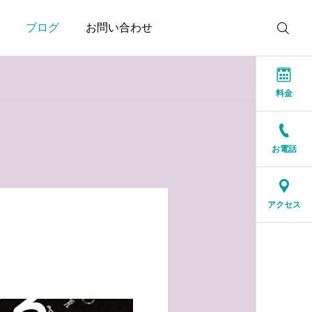
ブログ
お問い合わせ
料金
お電話
お知らせ
お知らせ
本当に大切なのは、話が
結婚相談所に来る人は、
アクセス
盛り上がることではなく
特別な人ではありません
安心できること
2026.07.20
2026.07.17