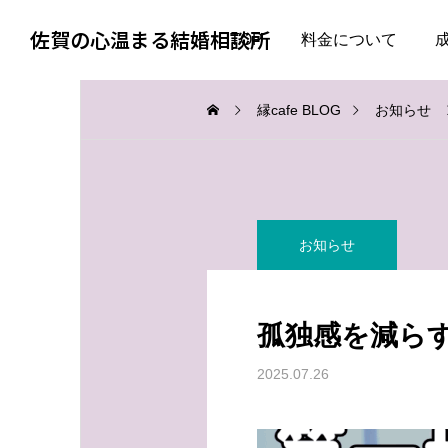
佐賀の心温まる結婚相談所
TOP
料金について
縁cafe BLOG
お知らせ
お知らせ
お知らせ
お知らせ
会話上手より、一緒にい
婚活で大切なのは、自分
て疲れない人
を飾らない勇気
孤独感を減ら
2026.08.06
2026.08.05
2025.07.26