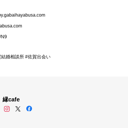
.gabaihayabusa.com
busa.com
RUN9
賀結婚相談所 #佐賀出会い
縁cafe