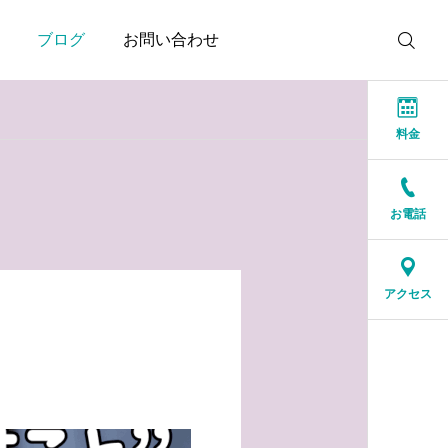
ブログ
お問い合わせ
料金
お電話
お知らせ
お知らせ
本当に大切なのは、話が
結婚相談所に来る人は、
アクセス
盛り上がることではなく
特別な人ではありません
安心できること
2026.07.20
2026.07.17