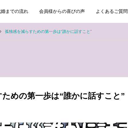
成婚までの流れ
会員様からの喜びの声
よくあるご質問
孤独感を減らすための第一歩は“誰かに話すこと”
お知らせ
お知らせ
失敗した経験がある人ほ
親のためではなく、自分
ど、幸せな結婚に近づけ
の幸せのために婚活して
すための第一歩は“誰かに話すこと”
る
いい
2026.08.04
2026.08.03