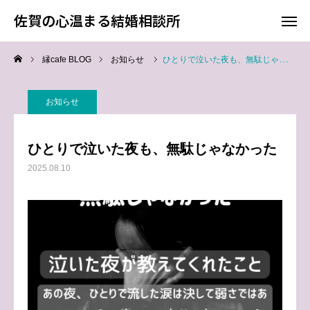
佐賀の心温まる結婚相談所
佐賀の心温まる結婚相談所
縁cafe BLOG
お知らせ
ひとりで泣いた夜も、無駄じゃなかった
料金
お電話
お知らせ
アクセス
ひとりで泣いた夜も、無駄じゃなかった
TOP
2025.08.10
料金について
成婚までの流れ
会員様からの喜びの声
よくあるご質問