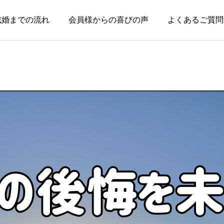
成婚までの流れ
会員様からの喜びの声
よくあるご質問
お知らせ
お知らせ
失敗した経験がある人ほ
親のためではなく、自分
ど、幸せな結婚に近づけ
の幸せのために婚活して
る
いい
2026.08.04
2026.08.03