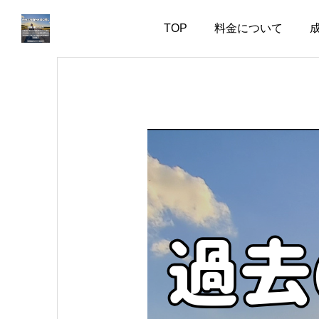
TOP
料金について
お知らせ
お知らせ
会話上手より、一緒にい
婚活で大切なのは、自分
て疲れない人
を飾らない勇気
2026.08.06
2026.08.05