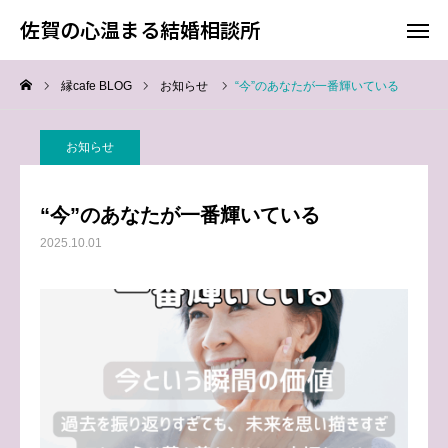
佐賀の心温まる結婚相談所
佐賀の心温まる結婚相談所
縁cafe BLOG
お知らせ
“今”のあなたが一番輝いている
料金
お電話
お知らせ
アクセス
“今”のあなたが一番輝いている
TOP
2025.10.01
料金について
成婚までの流れ
会員様からの喜びの声
よくあるご質問