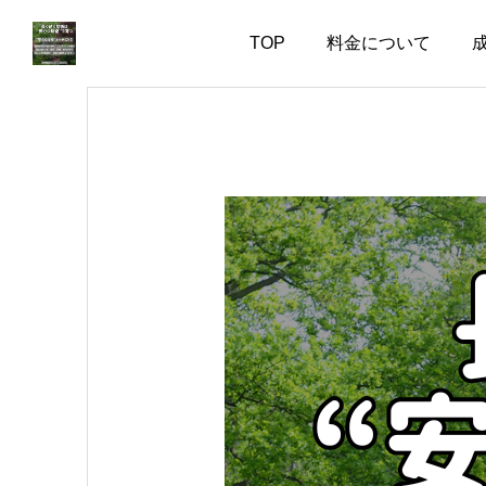
TOP
料金について
お知らせ
お知らせ
親のためではなく、自分
本当に大切なのは、話が
の幸せのために婚活して
盛り上がることではなく
いい
安心できること
2026.08.03
2026.07.20