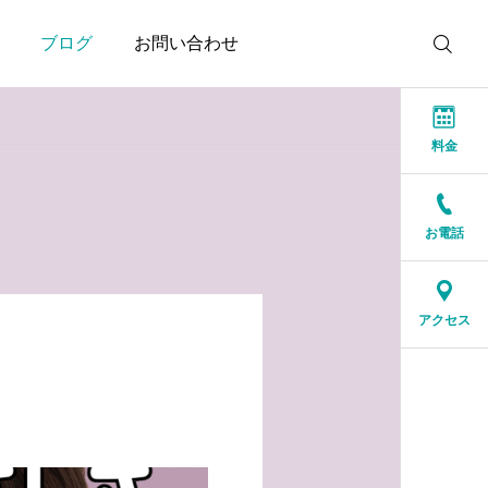
ブログ
お問い合わせ
料金
お電話
お知らせ
お知らせ
本当に大切なのは、話が
結婚相談所に来る人は、
アクセス
盛り上がることではなく
特別な人ではありません
安心できること
2026.07.20
2026.07.17