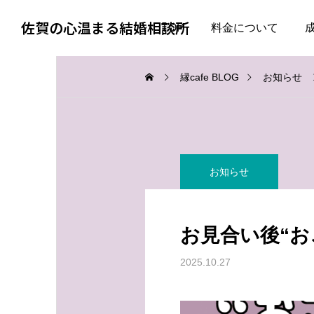
佐賀の心温まる結婚相談所
TOP
料金について
縁cafe BLOG
お知らせ
お知らせ
お知らせ
お知らせ
会話上手より、一緒にい
婚活で大切なのは、自分
て疲れない人
を飾らない勇気
お見合い後“お
2026.08.06
2026.08.05
2025.10.27