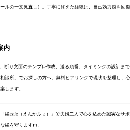
ィールの一文見直し）。丁寧に終えた経験は、自己効力感を回
案内
では、断り文面のテンプレ作成、送る順番、タイミングの設計ま
婚相談所」でお探しの方へ。無料ヒアリングで現状を整理し、
提案します。
「縁cafe（えんかふぇ）」🌸夫婦二人で心を込めた誠実なサ
な縁を守ります👫。