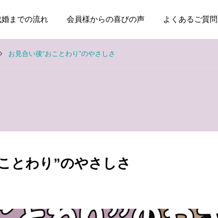
成婚までの流れ
会員様からの喜びの声
よくあるご質問
お見合い後“おことわり”のやさしさ
お知らせ
お知らせ
失敗した経験がある人ほ
親のためではなく、自分
ど、幸せな結婚に近づけ
の幸せのために婚活して
ことわり”のやさしさ
る
いい
2026.08.04
2026.08.03