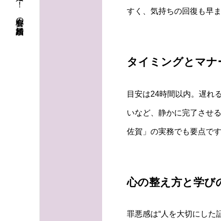
初婚も再婚も！ 安心料金の結婚相談所
すく、気持ちの回復も早
タイミングとマナ
目安は24時間以内。遅れ
いなど、静かに完了させ
佐賀」の実務でも要点で
心の整え方と学び
罪悪感は“人を大切にした