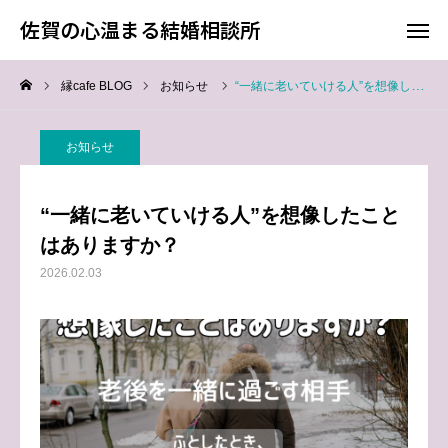
佐賀の心温まる結婚相談所
佐賀の心温まる結婚相談所
縁cafe BLOG
お知らせ
“一緒に老いていける人”を想像したことはありますか？
料金
お電話
お知らせ
アクセス
“一緒に老いていける人”を想像したこと
TOP
はありますか？
2026.02.03
料金について
成婚までの流れ
会員様からの喜びの声
よくあるご質問