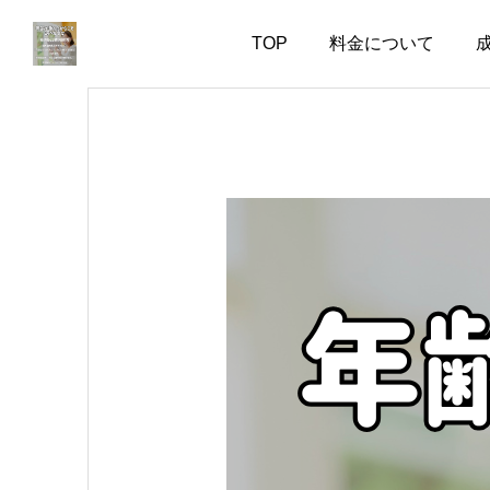
TOP
料金について
お知らせ
お知らせ
会話上手より、一緒にい
婚活で大切なのは、自分
て疲れない人
を飾らない勇気
2026.08.06
2026.08.05