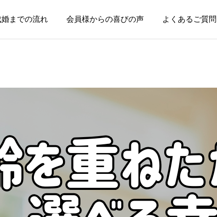
成婚までの流れ
会員様からの喜びの声
よくあるご質問
お知らせ
お知らせ
失敗した経験がある人ほ
親のためではなく、自分
ど、幸せな結婚に近づけ
の幸せのために婚活して
る
いい
2026.08.04
2026.08.03