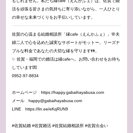
もしれません。私たち縁cafe（えんかふぇ）は、佐賀で婚
活を頑張る皆さまの気持ちに寄り添いながら、一人ひとり
の幸せな未来づくりをお手伝いしています。
佐賀の心温まる結婚相談所「縁cafe（えんかふぇ）」🌸夫
婦二人で心を込めた誠実なサポートがモットー。リーズナ
ブルな料金であなたの大切な縁を守ります👫。
✨ 佐賀・福岡での婚活は縁cafeへ。お問い合わせをお待ち
しています💌
0952-97-8834
ホームページ https://happy.gabaihayabusa.com
メール happy@gabaihayabusa.com
LINE https://lin.ee/eKqRUN9
#佐賀結婚 #佐賀婚活 #佐賀結婚相談所 #佐賀出会い