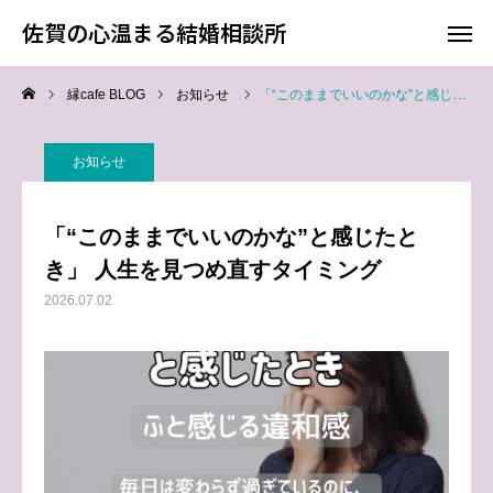
佐賀の心温まる結婚相談所
佐賀の心温まる結婚相談所
縁cafe BLOG
お知らせ
「“このままでいいのかな”と感じたとき」 人生を見つめ直すタイミング
料金
お電話
お知らせ
アクセス
「“このままでいいのかな”と感じたと
TOP
き」 人生を見つめ直すタイミング
2026.07.02
料金について
成婚までの流れ
会員様からの喜びの声
よくあるご質問