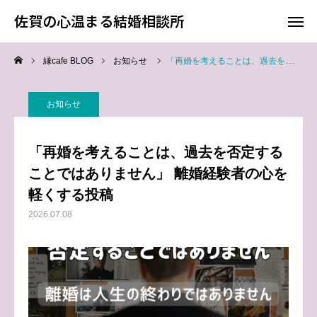
佐賀の心温まる結婚相談所
佐賀の心温まる結婚相談所
縁cafe BLOG
お知らせ
「再婚を考えることは、過去を否定することではありません」 離婚経験者の心を軽くする投稿
料金
お電話
お知らせ
アクセス
「再婚を考えることは、過去を否定する
TOP
ことではありません」 離婚経験者の心を
軽くする投稿
料金について
2026.07.08
成婚までの流れ
会員様からの喜びの声
よくあるご質問