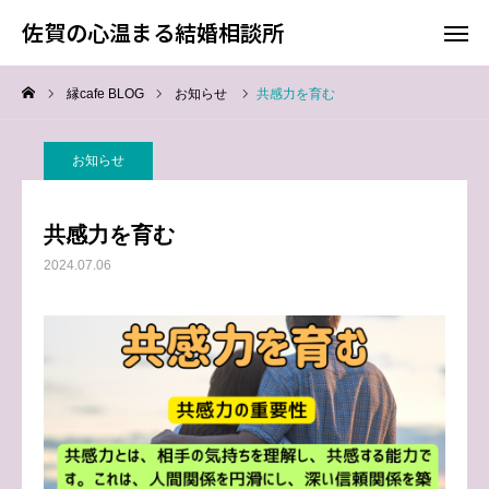
佐賀の心温まる結婚相談所
佐賀の心温まる結婚相談所
縁cafe BLOG
お知らせ
共感力を育む
料金
お電話
お知らせ
アクセス
共感力を育む
TOP
2024.07.06
料金について
成婚までの流れ
会員様からの喜びの声
よくあるご質問