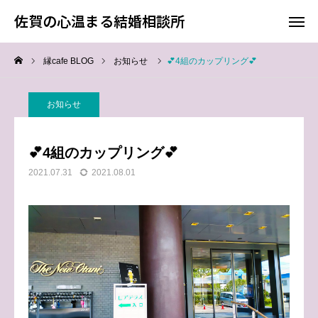
佐賀の心温まる結婚相談所
佐賀の心温まる結婚相談所
縁cafe BLOG
お知らせ
💕4組のカップリング💕
料金
お電話
お知らせ
アクセス
💕4組のカップリング💕
TOP
2021.07.31
2021.08.01
料金について
成婚までの流れ
会員様からの喜びの声
よくあるご質問