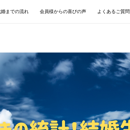
成婚までの流れ
会員様からの喜びの声
よくあるご質問
お知らせ
お知らせ
失敗した経験がある人ほ
親のためではなく、自分
ど、幸せな結婚に近づけ
の幸せのために婚活して
る
いい
2026.08.04
2026.08.03