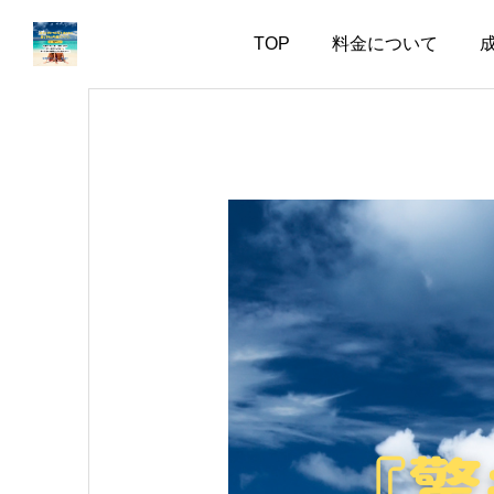
TOP
料金について
お知らせ
お知らせ
会話上手より、一緒にい
婚活で大切なのは、自分
て疲れない人
を飾らない勇気
2026.08.06
2026.08.05