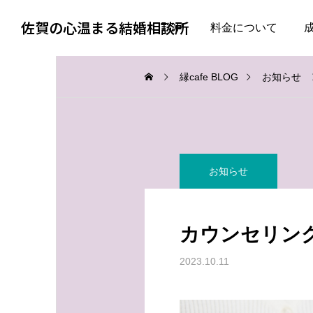
佐賀の心温まる結婚相談所
TOP
料金について
縁cafe BLOG
お知らせ
お知らせ
お知らせ
お知らせ
婚活で大切なのは、自分
失敗した経験がある人ほ
を飾らない勇気
ど、幸せな結婚に近づけ
カウンセリン
る
2026.08.05
2026.08.04
2023.10.11