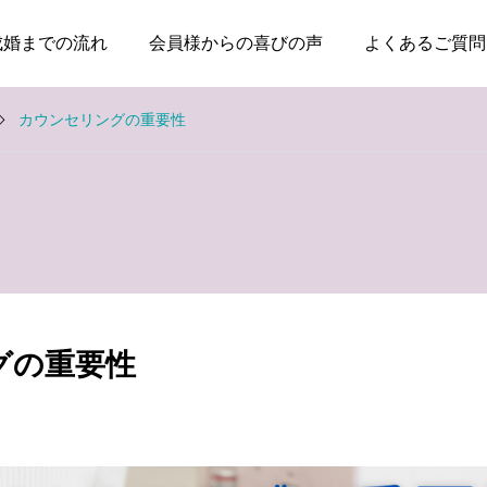
成婚までの流れ
会員様からの喜びの声
よくあるご質問
カウンセリングの重要性
お知らせ
お知らせ
親のためではなく、自分
本当に大切なのは、話が
の幸せのために婚活して
盛り上がることではなく
グの重要性
いい
安心できること
2026.08.03
2026.07.20