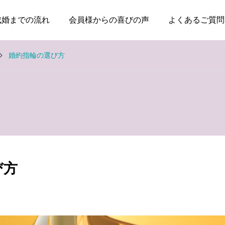
成婚までの流れ
会員様からの喜びの声
よくあるご質問
婚約指輪の選び方
お知らせ
お知らせ
親のためではなく、自分
本当に大切なのは、話が
の幸せのために婚活して
盛り上がることではなく
び方
いい
安心できること
2026.08.03
2026.07.20