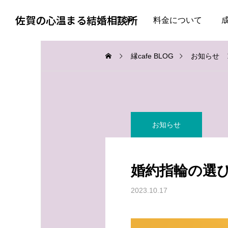
佐賀の心温まる結婚相談所
TOP
料金について
縁cafe BLOG
お知らせ
お知らせ
お知らせ
お知らせ
婚活で大切なのは、自分
失敗した経験がある人ほ
を飾らない勇気
ど、幸せな結婚に近づけ
婚約指輪の選
る
2026.08.05
2026.08.04
2023.10.17