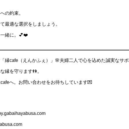
来への約束。
って最適な選択をしましょう。
緒に。💕❤️
「縁cafe（えんかふぇ）」🌸夫婦二人で心を込めた誠実なサ
な縁を守ります👫。
cafeへ。お問い合わせをお待ちしています💌
.gabaihayabusa.com
busa.com