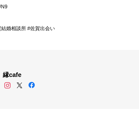
RUN9
賀結婚相談所 #佐賀出会い
縁cafe