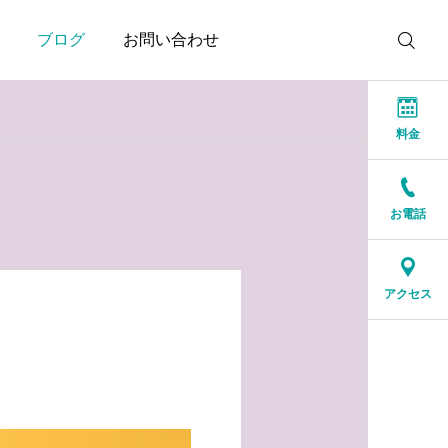
ブログ
お問い合わせ
料金
お電話
お知らせ
お知らせ
結婚相談所に来る人は、
人生の後半だからこそ、
アクセス
特別な人ではありません
一緒に笑える人が大切
2026.07.17
2026.07.16