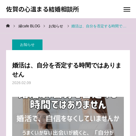
佐賀の心温まる結婚相談所
佐賀の心温まる結婚相談所
縁cafe BLOG
お知らせ
婚活は、自分を否定する時間ではありません
料金
お電話
お知らせ
アクセス
婚活は、自分を否定する時間ではありま
TOP
せん
2026.02.09
料金について
成婚までの流れ
会員様からの喜びの声
よくあるご質問