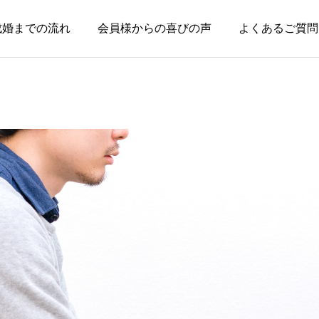
成婚までの流れ
会員様からの喜びの声
よくあるご質問
お知らせ
お知らせ
失敗した経験がある人ほ
親のためではなく、自分
ど、幸せな結婚に近づけ
の幸せのために婚活して
る
いい
2026.08.04
2026.08.03