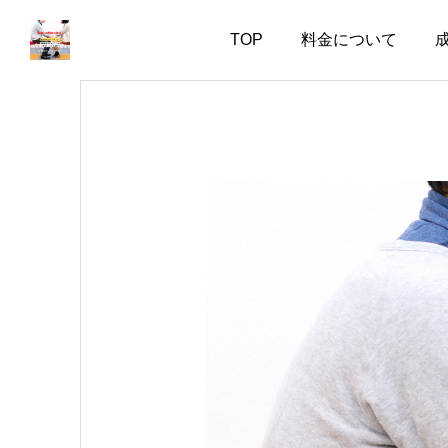
TOP
料金について
お知らせ
お知らせ
会話上手より、一緒にい
婚活で大切なのは、自分
て疲れない人
を飾らない勇気
2026.08.06
2026.08.05